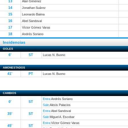
13
Alan Giménez
14
Jonathan Suárez
15
Leonardo Baima
16
Abel Sandoval
17
Víctor Gómez Varas
18
Andrés Soriano
Incidencias
GOLES
6'
ST
Lucas N. Buono
AMONESTADOS
41'
PT
Lucas N. Buono
CAMBIOS
Entra:
Andrés Soriano
0'
ST
Sale:
Alexis Palacios
Entra:
Abel Sandoval
35'
ST
Sale:
Miguel A. Escobar
Entra:
Víctor Gómez Varas
45'
ST