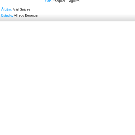
Sale:
Ezequiel L. Aguirre
Árbitro:
Ariel Suárez
Estadio:
Alfredo Beranger