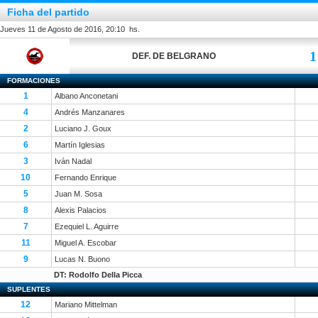
Ficha del partido
Jueves 11 de Agosto de 2016, 20:10 hs.
1
DEF. DE BELGRANO
FORMACIONES
1
Albano Anconetani
4
Andrés Manzanares
2
Luciano J. Goux
6
Martín Iglesias
3
Iván Nadal
10
Fernando Enrique
5
Juan M. Sosa
8
Alexis Palacios
7
Ezequiel L. Aguirre
11
Miguel A. Escobar
9
Lucas N. Buono
DT: Rodolfo Della Picca
SUPLENTES
12
Mariano Mittelman