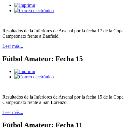
Resultados de la Inferiores de Arsenal por la fecha 17 de la Copa
Campeonato frente a Banfield.
Leer más...
Fútbol Amateur: Fecha 15
Resultados de la Inferiores de Arsenal por la fecha 15 de la Copa
Campeonato frente a San Lorenzo.
Leer más...
Fútbol Amateur: Fecha 11