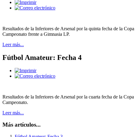
Resultados de la Inferiores de Arsenal por la quinta fecha de la Copa
Campeonato frente a Gimnasia LP.
Leer más...
Fútbol Amateur: Fecha 4
Resultados de la Inferiores de Arsenal por la cuarta fecha de la Copa
Campeonato.
Leer más...
Más artículos...
Fútbol Amateur: Fecha 3