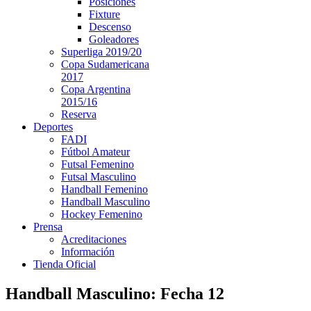
Posiciones
Fixture
Descenso
Goleadores
Superliga 2019/20
Copa Sudamericana
2017
Copa Argentina
2015/16
Reserva
Deportes
FADI
Fútbol Amateur
Futsal Femenino
Futsal Masculino
Handball Femenino
Handball Masculino
Hockey Femenino
Prensa
Acreditaciones
Información
Tienda Oficial
Handball Masculino: Fecha 12