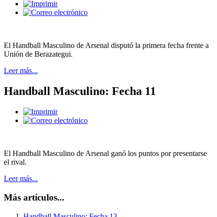
El Handball Masculino de Arsenal disputó la primera fecha frente a
Unión de Berazategui.
Leer más...
Handball Masculino: Fecha 11
El Handball Masculino de Arsenal ganó los puntos por presentarse
el rival.
Leer más...
Más artículos...
Handball Masculino: Fecha 13