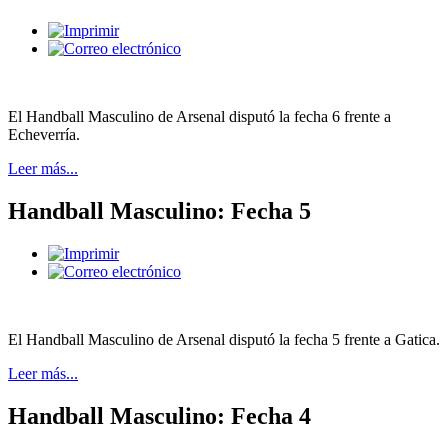
El Handball Masculino de Arsenal disputó la fecha 6 frente a
Echeverría.
Leer más...
Handball Masculino: Fecha 5
El Handball Masculino de Arsenal disputó la fecha 5 frente a Gatica.
Leer más...
Handball Masculino: Fecha 4