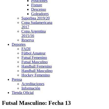
Posiciones
Fixture
Descenso
Goleadores
Superliga 2019/20
Copa Sudamericana
2017
Copa Argentina
2015/16
Reserva
Deportes
FADI
Fútbol Amateur
Futsal Femenino
Futsal Masculino
Handball Femenino
Handball Masculino
Hockey Femenino
Prensa
Acreditaciones
Información
Tienda Oficial
Futsal Masculino: Fecha 13