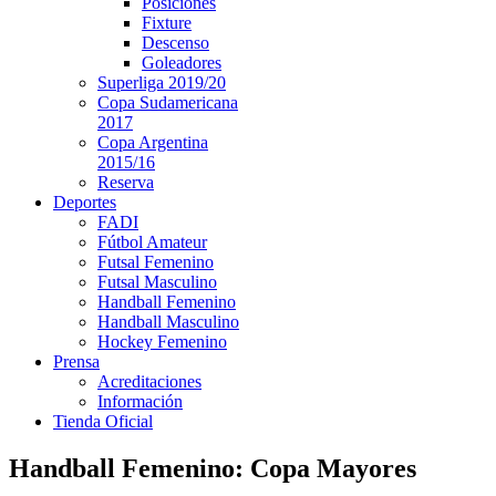
Posiciones
Fixture
Descenso
Goleadores
Superliga 2019/20
Copa Sudamericana
2017
Copa Argentina
2015/16
Reserva
Deportes
FADI
Fútbol Amateur
Futsal Femenino
Futsal Masculino
Handball Femenino
Handball Masculino
Hockey Femenino
Prensa
Acreditaciones
Información
Tienda Oficial
Handball Femenino: Copa Mayores