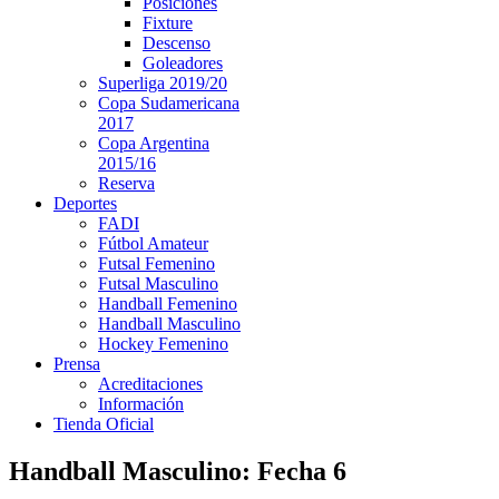
Posiciones
Fixture
Descenso
Goleadores
Superliga 2019/20
Copa Sudamericana
2017
Copa Argentina
2015/16
Reserva
Deportes
FADI
Fútbol Amateur
Futsal Femenino
Futsal Masculino
Handball Femenino
Handball Masculino
Hockey Femenino
Prensa
Acreditaciones
Información
Tienda Oficial
Handball Masculino: Fecha 6