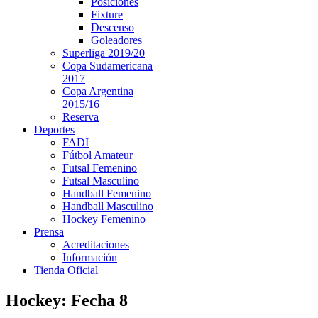
Posiciones
Fixture
Descenso
Goleadores
Superliga 2019/20
Copa Sudamericana
2017
Copa Argentina
2015/16
Reserva
Deportes
FADI
Fútbol Amateur
Futsal Femenino
Futsal Masculino
Handball Femenino
Handball Masculino
Hockey Femenino
Prensa
Acreditaciones
Información
Tienda Oficial
Hockey: Fecha 8