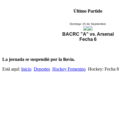
Último Partido
Domingo 15 de Septiembre
BACRC "A" vs. Arsenal
Fecha 6
La jornada se suspendió por la lluvia.
Está aquí:
Inicio
Deportes
Hockey Femenino
Hockey: Fecha 8