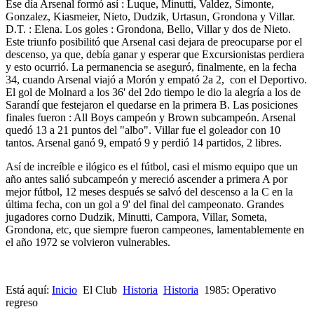
Ese día Arsenal formó así : Luque, Minutti, Valdez, Simonte,
Gonzalez, Kiasmeier, Nieto, Dudzik, Urtasun, Grondona y Villar.
D.T. : Elena. Los goles : Grondona, Bello, Villar y dos de Nieto.
Este triunfo posibilitó que Arsenal casi dejara de preocuparse por el
descenso, ya que, debía ganar y esperar que Excursionistas perdiera
y esto ocurrió. La permanencia se aseguró, finalmente, en la fecha
34, cuando Arsenal viajó a Morón y empató 2a 2, con el Deportivo.
El gol de Molnard a los 36' del 2do tiempo le dio la alegría a los de
Sarandí que festejaron el quedarse en la primera B. Las posiciones
finales fueron : All Boys campeón y Brown subcampeón. Arsenal
quedó 13 a 21 puntos del "albo". Villar fue el goleador con 10
tantos. Arsenal ganó 9, empató 9 y perdió 14 partidos, 2 libres.
Así de increíble e ilógico es el fútbol, casi el mismo equipo que un
año antes salió subcampeón y mereció ascender a primera A por
mejor fútbol, 12 meses después se salvó del descenso a la C en la
última fecha, con un gol a 9' del final del campeonato. Grandes
jugadores corno Dudzik, Minutti, Campora, Villar, Someta,
Grondona, etc, que siempre fueron campeones, lamentablemente en
el año 1972 se volvieron vulnerables.
Está aquí:
Inicio
El Club
Historia
Historia
1985: Operativo
regreso