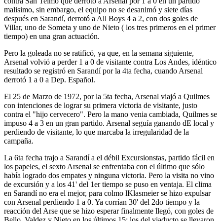
contra San Telmo que derrotó a Arsenal por 1 a 0 en un partido
malisimo, sin embargo, el equipo no se desanimó y siete días
después en Sarandí, derrotó a All Boys 4 a 2, con dos goles de
Villar, uno de Someta y uno de Nieto ( los tres primeros en el primer
tiempo) en una gran actuación.
Pero la goleada no se ratificó, ya que, en la semana siguiente,
Arsenal volvió a perder 1 a 0 de visitante contra Los Andes, idéntico
resultado se registró en Sarandí por la 4ta fecha, cuando Arsenal
derrotó 1 a 0 a Dep. Español.
El 25 de Marzo de 1972, por la 5ta fecha, Arsenal viajó a Quilmes
con intenciones de lograr su primera victoria de visitante, justo
contra el "hijo cervecero". Pero la mano venia cambiada, Quilmes se
impuso 4 a 3 en un gran partido. Arsenal seguía ganando dE local y
perdiendo de visitante, lo que marcaba la irregularidad de la
campaña.
La 6ta fecha trajo a Sarandí a el débil Excursionstas, partido fácil en
los papeles, el sexto Arsenal se enfrentaba con el último que sólo
había logrado dos empates y ninguna victoria. Pero la visita no vino
de excursión y a los 41' del 1er tiempo se puso en ventaja. El clima
en Sarandí no era el mejor, para colmo lKlasmeier se hizo expulsar
con Arsenal perdiendo 1 a 0. Ya corrían 30' del 2do tiempo y la
reacción del Arse que se hizo esperar finalmente llegó, con goles de
Bello, Valdez y Nieto en los últimos 15; los del viaducto se llevaron