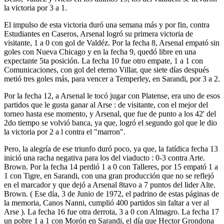
la victoria por 3 a 1.
El impulso de esta victoria duró una semana más y por fin, contra
Estudiantes en Caseros, Arsenal logró su primera victoria de
visitante, 1 a 0 con gol de Valdéz. Por la fecha 8, Arsenal empató sin
goles con Nueva Chicago y en la fecha 9, quedó libre en una
expectante 5ta posición. La fecha 10 fue otro empate, 1 a 1 con
Comunicaciones, con gol del eterno Villar, que siete días después
metió tres goles más, para vencer a Temperley, en Sarandi, por 3 a 2.
Por la fecha 12, a Arsenal le tocó jugar con Platense, era uno de esos
partidos que le gusta ganar al Arse : de visitante, con el mejor del
torneo hasta ese momento, y Arsenal, que fue de punto a los 42' del
2do tiempo se volvió banca, ya que, logró el segundo gol que le dio
la victoria por 2 a l contra el "marron".
Pero, la alegría de ese triunfo duró poco, ya que, la fatídica fecha 13
inició una racha negativa para los del viaducto : 0-3 contra Arte.
Brown. Por la fecha 14 perdió 1 a 0 con Talleres, por 15 empató 1 a
1 con Tigre, en Sarandi, con una gran producción que no se reflejó
en el marcador y que dejó a Arsenal 8tavo a 7 puntos del lider Alte.
Brown. ( Ese día, 3 de Junio de 1972, el padrino de estas páginas de
la memoria, Canos Nanni, cumplió 400 partidos sin faltar a ver al
Arse ). La fecha 16 fue otra derrota, 3 a 0 con Almagro. La fecha 17
un pobre 1 a 1 con Morón en Sarandi, el día que Hector Grondona