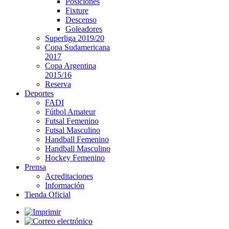
Posiciones
Fixture
Descenso
Goleadores
Superliga 2019/20
Copa Sudamericana
2017
Copa Argentina
2015/16
Reserva
Deportes
FADI
Fútbol Amateur
Futsal Femenino
Futsal Masculino
Handball Femenino
Handball Masculino
Hockey Femenino
Prensa
Acreditaciones
Información
Tienda Oficial