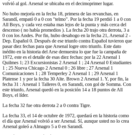
volvió al gol. Arsenal se ubicaba en el decimoprimer lugar.
No hubo mejoría en la fecha 18, primera de las revanchas, en
Sarandí, empató 0 a 0 con "telmo". Por la fecha 19 perdió 1 a 0 con
All Boys, y cada vez estaba mas lejos de la punta y más cerca del
descenso ( no había promedios ). La fecha 20 trajo otra derrota, 3 a
0 con los Andes. Por fin, hubo desahogo en la fecha 21, Arsenal 2 -
Dep. Español 0. Después de ese triunfo contra Español tuvieron que
pasar diez fechas para que Arsenal logre otro triunfo. Este dato
inédito en la historia del Arse demuestra lo que fue la campaña de
1972, este es el detalle de esas diez fechas: por la 22 Arsenal 1
Quilmes 1; 23 Excursionistas 2 Arsenal 1 ; 24 Arsenal 0 Estudiantes
1 ; 25 Nueva Chicago 2 Arsenal 0 ; 26 libre ; 27 Arsenal 1
Comunicaciones 1 ; 28 Temperley 2 Arsenal 1 ; 29 Arsenal 1
Platense 1 y por la fecha 30 Alte. Brown 2 Arsenal 1. Y, por fin, la
fecha 31 : Arsenal 1 Talleres 0, en Sarandi, con gol de Somma. Con
este triunfo, Arsenal quedó en la posición 14 a 18 puntos de All
Boys, el líder.
La fecha 32 fue otra derrota 2 a 0 contra Tigre.
La fecha 33, el 14 de octubre de 1972, quedará en la historia como
el día que Arsenal volvió a ser Arsenal. Sí, aunque usted no lo crea
Arsenal goleó a Almagro 5 a 0 en Sarandí.