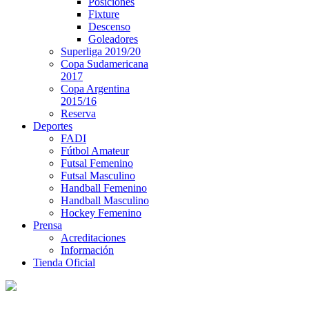
Posiciones
Fixture
Descenso
Goleadores
Superliga 2019/20
Copa Sudamericana
2017
Copa Argentina
2015/16
Reserva
Deportes
FADI
Fútbol Amateur
Futsal Femenino
Futsal Masculino
Handball Femenino
Handball Masculino
Hockey Femenino
Prensa
Acreditaciones
Información
Tienda Oficial