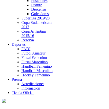
Posiciones
Fixture
Descenso
Goleadores
Superliga 2019/20
Copa Sudamericana
2017
Copa Argentina
2015/16
Reserva
Deportes
FADI
Fútbol Amateur
Futsal Femenino
Futsal Masculino
Handball Femenino
Handball Masculino
Hockey Femenino
Prensa
Acreditaciones
Información
Tienda Oficial