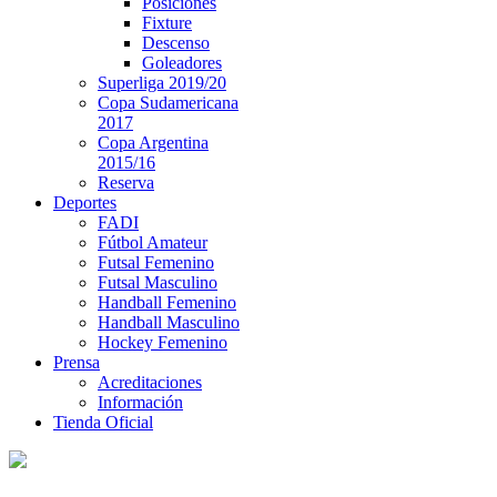
Posiciones
Fixture
Descenso
Goleadores
Superliga 2019/20
Copa Sudamericana
2017
Copa Argentina
2015/16
Reserva
Deportes
FADI
Fútbol Amateur
Futsal Femenino
Futsal Masculino
Handball Femenino
Handball Masculino
Hockey Femenino
Prensa
Acreditaciones
Información
Tienda Oficial