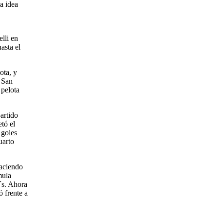
a idea
lli en
asta el
ota, y
 San
 pelota
artido
etó el
 goles
uarto
haciendo
mula
´s. Ahora
ó frente a