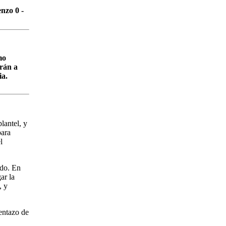
nzo 0 -
mo
arán a
ia.
lantel, y
para
l
ido. En
ar la
, y
entazo de