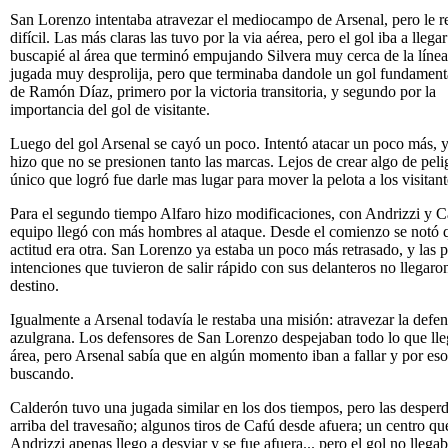
San Lorenzo intentaba atravezar el mediocampo de Arsenal, pero le r
difícil. Las más claras las tuvo por la via aérea, pero el gol iba a llega
buscapié al área que terminó empujando Silvera muy cerca de la líne
jugada muy desprolija, pero que terminaba dandole un gol fundamenta
de Ramón Díaz, primero por la victoria transitoria, y segundo por la
importancia del gol de visitante.
Luego del gol Arsenal se cayó un poco. Intentó atacar un poco más, y
hizo que no se presionen tanto las marcas. Lejos de crear algo de pelig
único que logró fue darle mas lugar para mover la pelota a los visitant
Para el segundo tiempo Alfaro hizo modificaciones, con Andrizzi y Ca
equipo llegó con más hombres al ataque. Desde el comienzo se notó 
actitud era otra. San Lorenzo ya estaba un poco más retrasado, y las 
intenciones que tuvieron de salir rápido con sus delanteros no llegaro
destino.
Igualmente a Arsenal todavía le restaba una misión: atravezar la defe
azulgrana. Los defensores de San Lorenzo despejaban todo lo que lle
área, pero Arsenal sabía que en algún momento iban a fallar y por es
buscando.
Calderón tuvo una jugada similar en los dos tiempos, pero las desperd
arriba del travesaño; algunos tiros de Cafú desde afuera; un centro qu
Andrizzi apenas llego a desviar y se fue afuera... pero el gol no llegab