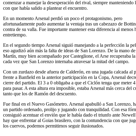
comenzar a manejar la desesperación del rival, siempre manteniendo l
con que había salido a plantear el encuentro.
En un momento Arsenal perdió un poco el protagonismo, pero
afortunadamente pudo aumentar la ventaja tras un cabezazo de Bottine
contra de su valla. Fue importante mantener esta diferencia al menos h
entretiempo.
En el segundo tiempo Arsenal siguió manejando a la perfección la pel
eso agudizó aún más la falta de ideas de San Lorenzo. De la mano de
Martín, muy bien acompañado por Casteglione, el Arse recuperaba la
cada vez que San Lorenzo internaba atravesar la mitad del campo.
Con un zurdazo desde afuera de Calderón, en una jugada calcada al p
frente a Banfield en la anterior participación en la Copa, Arsenal decr
cierre del partido. El 3 a 0 obligaba a que el Ciclón tenga que meter 4
para pasar. A esta altura era imposible, estaba Arsenal más cerca del c
tanto que los de Ramón del descuento.
Fue final en el Nuevo Gasómetro. Arsenal apabulló a San Lorenzo, 
un partido ordenado, prolijo y jugando con tranquilidad. Con esa fór
consiguió acentuar el envión que le había dado el triunfo ante Newell
hay que enfrentar al Goias brasilero, con la contundencia con que jug
los cuervos, podemos permitirnos seguir ilusionados.