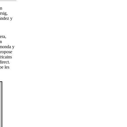
án
rsig,
ández y
era,
an
ymonda y
propose
ricains
irect.
e les