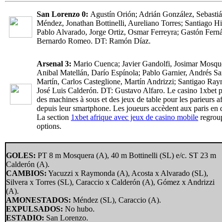
San Lorenzo 0:
Agustín Orión; Adrián González, Sebasti
Méndez, Jonathan Bottinelli, Aureliano Torres; Santiago Hi
Pablo Alvarado, Jorge Ortiz, Osmar Ferreyra; Gastón Fern
Bernardo Romeo. DT: Ramón Díaz.
Arsenal 3:
Mario Cuenca; Javier Gandolfi, Josimar Mosqu
Anibal Matellán, Darío Espínola; Pablo Garnier, Andrés S
Martín, Carlos Casteglione, Martín Andrizzi; Santigao Ra
José Luis Calderón. DT: Gustavo Alfaro. Le casino 1xbet 
des machines à sous et des jeux de table pour les parieurs af
depuis leur smartphone. Les joueurs accèdent aux paris en d
La section
1xbet afrique avec jeux de casino mobile
regroup
options.
GOLES:
PT 8 m Mosquera (A), 40 m Bottinelli (SL) e/c. ST 23 m
Calderón (A).
CAMBIOS:
Yacuzzi x Raymonda (A), Acosta x Alvarado (SL),
Silvera x Torres (SL), Caraccio x Calderón (A), Gómez x Andrizzi
(A).
AMONESTADOS:
Méndez (SL), Caraccio (A).
EXPULSADOS:
No hubo.
ESTADIO:
San Lorenzo.