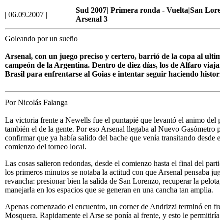
Sud 2007| Primera ronda - Vuelta|San Lore
| 06.09.2007 |
Arsenal 3
Goleando por un sueño
Arsenal, con un juego preciso y certero, barrió de la copa al ulti
campeón de la Argentina. Dentro de diez días, los de Alfaro viaj
Brasil para enfrentarse al Goias e intentar seguir haciendo histor
Por Nicolás Falanga
La victoria frente a Newells fue el puntapié que levantó el animo del p
también el de la gente. Por eso Arsenal llegaba al Nuevo Gasómetro 
confirmar que ya había salido del bache que venía transitando desde e
comienzo del torneo local.
Las cosas salieron redondas, desde el comienzo hasta el final del part
los primeros minutos se notaba la actitud con que Arsenal pensaba jug
revancha: presionar bien la salida de San Lorenzo, recuperar la pelota
manejarla en los espacios que se generan en una cancha tan amplia.
Apenas comenzado el encuentro, un corner de Andrizzi terminó en fr
Mosquera. Rapidamente el Arse se ponía al frente, y esto le permitiría