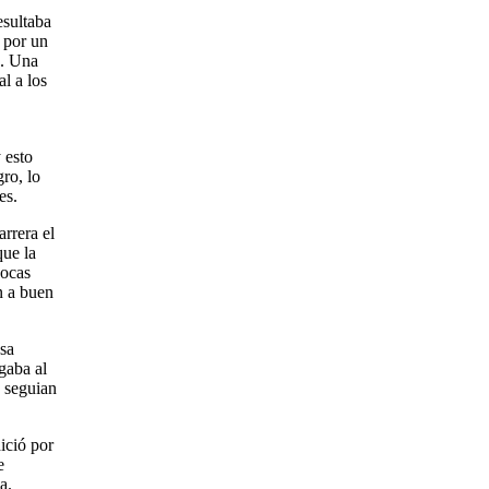
esultaba
r por un
a. Una
l a los
 esto
ro, lo
es.
rrera el
que la
pocas
n a buen
nsa
gaba al
o seguian
ició por
e
a.