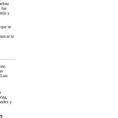
pelota
 fue
trás y
 que se
buscar la
one,
an
 Luis
n
rsig,
ández y