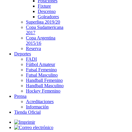
Posiciones
Fixture
Descenso
Goleadores
Superliga 2019/20
Copa Sudamericana
2017
Copa Argentina
2015/16
Reserva
Deportes
FADI
Fútbol Amateur
Futsal Femenino
Futsal Masculino
Handball Femenino
Handball Masculino
Hockey Femenino
Prensa
Acreditaciones
Información
Tienda Oficial