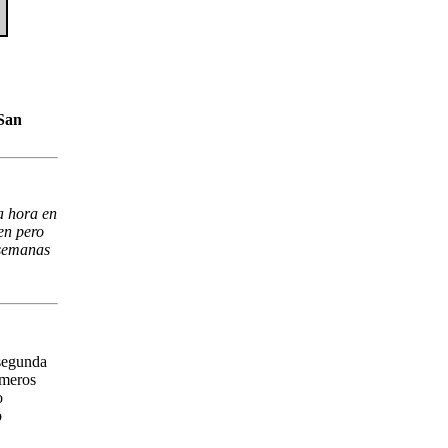
 San
a hora en
en pero
 semanas
 segunda
imeros
o
o