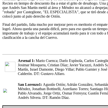
Recien en tiempo de descuento iba a estar el grito de desahogo. Una 
que Andrés San Martin metió al área y Méndez no alcanzó a despejar,
"robada" por Casteglione, "EL ESPECIALISTA", que se tiró desde a
colocó junto al palo derecho de Orión.
Final del partido, falta mucho por mejorar pero es meritorio el empate
logró. Ahora queda una parada dificil, pero para eso queda un tiempo
importante de trabajo y el equipo acumulará ruedo para ir con todo a 
clasificación a la cancha del Cuervo.
Arsenal 1:
Mario Cuenca; Darío Espínola, Carlos Castegli
Josimar Mosquera, Cristian Díaz; Javier Yacuzzi, Andrés S
Martín, Israel Damonte, Diego Villar; Pablo Garnier y José
Calderón. DT: Gustavo Alfaro.
San Lorenzo1:
Agustín Orión; Adrián González, Sebastiá
Méndez, Jonathan Bottinelli, Aureliano Torres; Santiago Hi
Pablo Alvarado, Jorge Ortiz, Osmar Ferreyra; Gastón Fern
Andrés Silvera. DT: Ramón Díaz.