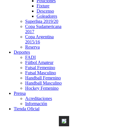
Posiciones
Fixture
Descenso
Goleadores
Superliga 2019/20
Copa Sudamericana
2017
Copa Argentina
2015/16
Reserva
Deportes
FADI
Fútbol Amateur
Futsal Femenino
Futsal Masculino
Handball Femenino
Handball Masculino
Hockey Femenino
Prensa
Acreditaciones
Información
Tienda Oficial