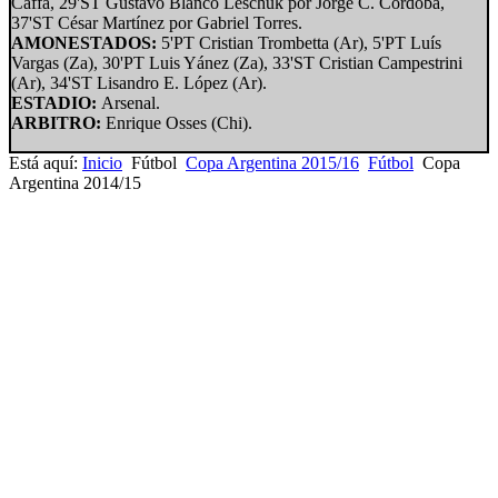
Caffa, 29'ST Gustavo Blanco Leschuk por Jorge C. Córdoba,
37'ST César Martínez por Gabriel Torres.
AMONESTADOS:
5'PT Cristian Trombetta (Ar), 5'PT Luís
Vargas (Za), 30'PT Luis Yánez (Za), 33'ST Cristian Campestrini
(Ar), 34'ST Lisandro E. López (Ar).
ESTADIO:
Arsenal.
ARBITRO:
Enrique Osses (Chi).
Está aquí:
Inicio
Fútbol
Copa Argentina 2015/16
Fútbol
Copa
Argentina 2014/15