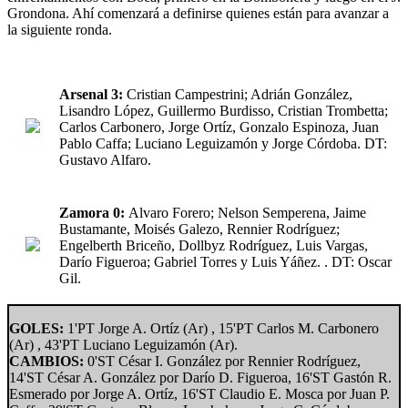
Grondona. Ahí comenzará a definirse quienes están para avanzar a
la siguiente ronda.
Arsenal 3:
Cristian Campestrini; Adrián González,
Lisandro López, Guillermo Burdisso, Cristian Trombetta;
Carlos Carbonero, Jorge Ortíz, Gonzalo Espinoza, Juan
Pablo Caffa; Luciano Leguizamón y Jorge Córdoba. DT:
Gustavo Alfaro.
Zamora 0:
Alvaro Forero; Nelson Semperena, Jaime
Bustamante, Moisés Galezo, Rennier Rodríguez;
Engelberth Briceño, Dollbyz Rodríguez, Luis Vargas,
Darío Figueroa; Gabriel Torres y Luis Yáñez. . DT: Oscar
Gil.
GOLES:
1'PT Jorge A. Ortíz (Ar) , 15'PT Carlos M. Carbonero
(Ar) , 43'PT Luciano Leguizamón (Ar).
CAMBIOS:
0'ST César I. González por Rennier Rodríguez,
14'ST César A. González por Darío D. Figueroa, 16'ST Gastón R.
Esmerado por Jorge A. Ortíz, 16'ST Claudio E. Mosca por Juan P.