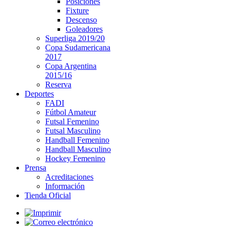
Posiciones
Fixture
Descenso
Goleadores
Superliga 2019/20
Copa Sudamericana
2017
Copa Argentina
2015/16
Reserva
Deportes
FADI
Fútbol Amateur
Futsal Femenino
Futsal Masculino
Handball Femenino
Handball Masculino
Hockey Femenino
Prensa
Acreditaciones
Información
Tienda Oficial