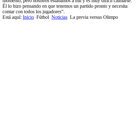
momento, pero nosotros estábamos a mil y es muy difícil calmarse.
Él lo hizo pensando en que tenemos un partido pronto y necesita
contar con todos los jugadores”.
Está aquí:
Inicio
Fútbol
Noticias
La previa versus Olimpo