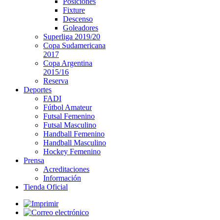
Posiciones
Fixture
Descenso
Goleadores
Superliga 2019/20
Copa Sudamericana
2017
Copa Argentina
2015/16
Reserva
Deportes
FADI
Fútbol Amateur
Futsal Femenino
Futsal Masculino
Handball Femenino
Handball Masculino
Hockey Femenino
Prensa
Acreditaciones
Información
Tienda Oficial