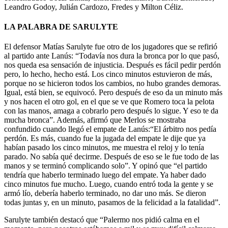
Leandro Godoy, Julián Cardozo, Fredes y Milton Céliz.
LA PALABRA DE SARULYTE
El defensor Matías Sarulyte fue otro de los jugadores que se refirió
al partido ante Lanús: “Todavía nos dura la bronca por lo que pasó,
nos queda esa sensación de injusticia. Después es fácil pedir perdón
pero, lo hecho, hecho está. Los cinco minutos estuvieron de más,
porque no se hicieron todos los cambios, no hubo grandes demoras.
Igual, está bien, se equivocó. Pero después de eso da un minuto más
y nos hacen el otro gol, en el que se ve que Romero toca la pelota
con las manos, amaga a cobrarlo pero después lo sigue. Y eso te da
mucha bronca”. Además, afirmó que Merlos se mostraba
confundido cuando llegó el empate de Lanús:“El árbitro nos pedía
perdón. Es más, cuando fue la jugada del empate le dije que ya
habían pasado los cinco minutos, me muestra el reloj y lo tenía
parado. No sabía qué decirme. Después de eso se le fue todo de las
manos y se terminó complicando solo”. Y opinó que “el partido
tendría que haberlo terminado luego del empate. Ya haber dado
cinco minutos fue mucho. Luego, cuando entró toda la gente y se
armó lío, debería haberlo terminado, no dar uno más. Se dieron
todas juntas y, en un minuto, pasamos de la felicidad a la fatalidad”.
Sarulyte también destacó que “Palermo nos pidió calma en el