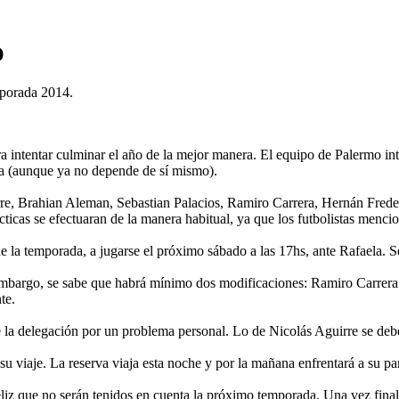
O
emporada 2014.
ra intentar culminar el año de la mejor manera. El equipo de Palermo in
na (aunque ya no depende de sí mismo).
rre, Brahian Aleman, Sebastian Palacios, Ramiro Carrera, Hernán Frede
cticas se efectuaran de la manera habitual, ya que los futbolistas menc
l de la temporada, a jugarse el próximo sábado a las 17hs, ante Rafaela. 
bargo, se sabe que habrá mínimo dos modificaciones: Ramiro Carrera y 
nte.
e la delegación por un problema personal. Lo de Nicolás Aguirre se deb
u viaje. La reserva viaja esta noche y por la mañana enfrentará a su pa
z que no serán tenidos en cuenta la próximo temporada. Una vez finaliz