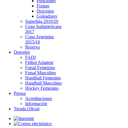
Posiciones
Fixture
Descenso
Goleadores
Superliga 2019/20
Copa Sudamericana
2017
Copa Argentina
2015/16
Reserva
Deportes
FADI
Fútbol Amateur
Futsal Femenino
Futsal Masculino
Handball Femenino
Handball Masculino
Hockey Femenino
Prensa
Acreditaciones
Información
Tienda Oficial