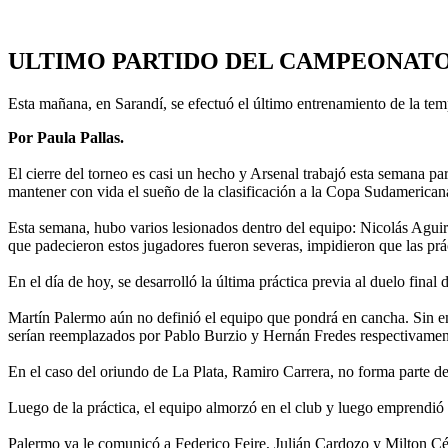
ULTIMO PARTIDO DEL CAMPEONAT
Esta mañana, en Sarandí, se efectuó el último entrenamiento de la t
Por Paula Pallas.
El cierre del torneo es casi un hecho y Arsenal trabajó esta semana pa
mantener con vida el sueño de la clasificación a la Copa Sudamerica
Esta semana, hubo varios lesionados dentro del equipo: Nicolás Agui
que padecieron estos jugadores fueron severas, impidieron que las prá
En el día de hoy, se desarrolló la última práctica previa al duelo fina
Martín Palermo aún no definió el equipo que pondrá en cancha. Sin em
serían reemplazados por Pablo Burzio y Hernán Fredes respectivame
En el caso del oriundo de La Plata, Ramiro Carrera, no forma parte d
Luego de la práctica, el equipo almorzó en el club y luego emprendió s
Palermo ya le comunicó a Federico Feire, Julián Cardozo y Milton Céli