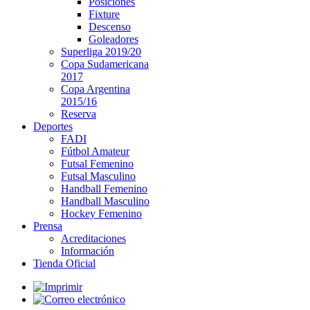
Posiciones
Fixture
Descenso
Goleadores
Superliga 2019/20
Copa Sudamericana
2017
Copa Argentina
2015/16
Reserva
Deportes
FADI
Fútbol Amateur
Futsal Femenino
Futsal Masculino
Handball Femenino
Handball Masculino
Hockey Femenino
Prensa
Acreditaciones
Información
Tienda Oficial