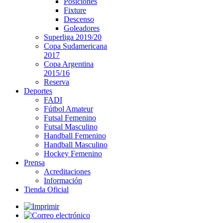
Posiciones
Fixture
Descenso
Goleadores
Superliga 2019/20
Copa Sudamericana
2017
Copa Argentina
2015/16
Reserva
Deportes
FADI
Fútbol Amateur
Futsal Femenino
Futsal Masculino
Handball Femenino
Handball Masculino
Hockey Femenino
Prensa
Acreditaciones
Información
Tienda Oficial