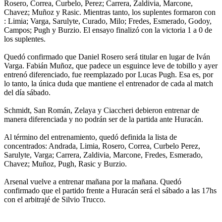
Rosero, Correa, Curbelo, Perez; Carrera, Zaldivia, Marcone,
Chavez; Muñoz y Rasic. Mientras tanto, los suplentes formaron con
: Limia; Varga, Sarulyte, Curado, Milo; Fredes, Esmerado, Godoy,
Campos; Pugh y Burzio. El ensayo finalizó con la victoria 1 a 0 de
los suplentes.
Quedó confirmado que Daniel Rosero será titular en lugar de Iván
Varga. Fabián Muñoz, que padece un esguince leve de tobillo y ayer
entrenó diferenciado, fue reemplazado por Lucas Pugh. Esa es, por
lo tanto, la única duda que mantiene el entrenador de cada al match
del día sábado.
Schmidt, San Román, Zelaya y Ciaccheri debieron entrenar de
manera diferenciada y no podrán ser de la partida ante Huracán.
Al término del entrenamiento, quedó definida la lista de
concentrados: Andrada, Limia, Rosero, Correa, Curbelo Perez,
Sarulyte, Varga; Carrera, Zaldivia, Marcone, Fredes, Esmerado,
Chavez; Muñoz, Pugh, Rasic y Burzio.
Arsenal vuelve a entrenar mañana por la mañana. Quedó
confirmado que el partido frente a Huracán será el sábado a las 17hs
con el arbitrajé de Silvio Trucco.