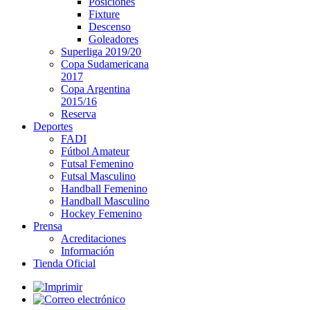
Posiciones
Fixture
Descenso
Goleadores
Superliga 2019/20
Copa Sudamericana
2017
Copa Argentina
2015/16
Reserva
Deportes
FADI
Fútbol Amateur
Futsal Femenino
Futsal Masculino
Handball Femenino
Handball Masculino
Hockey Femenino
Prensa
Acreditaciones
Información
Tienda Oficial