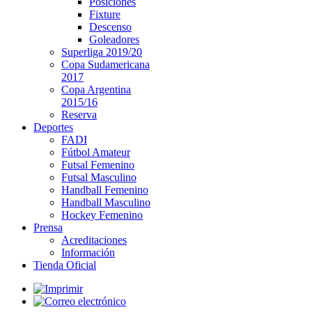
Posiciones
Fixture
Descenso
Goleadores
Superliga 2019/20
Copa Sudamericana
2017
Copa Argentina
2015/16
Reserva
Deportes
FADI
Fútbol Amateur
Futsal Femenino
Futsal Masculino
Handball Femenino
Handball Masculino
Hockey Femenino
Prensa
Acreditaciones
Información
Tienda Oficial