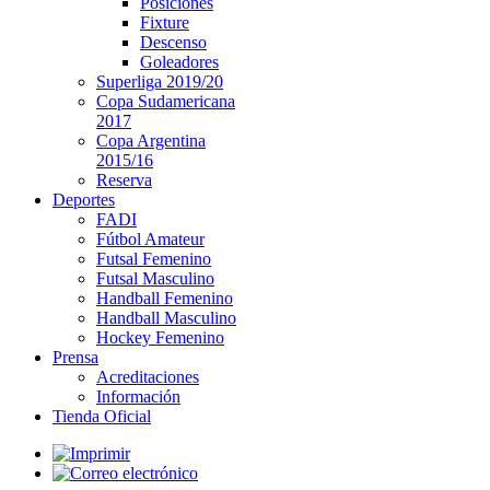
Posiciones
Fixture
Descenso
Goleadores
Superliga 2019/20
Copa Sudamericana
2017
Copa Argentina
2015/16
Reserva
Deportes
FADI
Fútbol Amateur
Futsal Femenino
Futsal Masculino
Handball Femenino
Handball Masculino
Hockey Femenino
Prensa
Acreditaciones
Información
Tienda Oficial