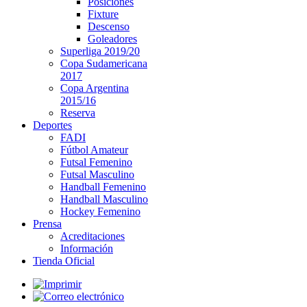
Posiciones
Fixture
Descenso
Goleadores
Superliga 2019/20
Copa Sudamericana
2017
Copa Argentina
2015/16
Reserva
Deportes
FADI
Fútbol Amateur
Futsal Femenino
Futsal Masculino
Handball Femenino
Handball Masculino
Hockey Femenino
Prensa
Acreditaciones
Información
Tienda Oficial