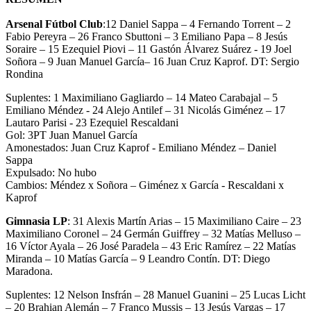
Arsenal Fútbol Club
:12 Daniel Sappa – 4 Fernando Torrent – 2
Fabio Pereyra – 26 Franco Sbuttoni – 3 Emiliano Papa – 8 Jesús
Soraire – 15 Ezequiel Piovi – 11 Gastón Álvarez Suárez - 19 Joel
Soñora – 9 Juan Manuel García– 16 Juan Cruz Kaprof. DT: Sergio
Rondina
Suplentes: 1 Maximiliano Gagliardo – 14 Mateo Carabajal – 5
Emiliano Méndez - 24 Alejo Antilef – 31 Nicolás Giménez – 17
Lautaro Parisi - 23 Ezequiel Rescaldani
Gol: 3PT Juan Manuel García
Amonestados: Juan Cruz Kaprof - Emiliano Méndez – Daniel
Sappa
Expulsado: No hubo
Cambios: Méndez x Soñora – Giménez x García - Rescaldani x
Kaprof
Gimnasia LP
: 31 Alexis Martín Arias – 15 Maximiliano Caire – 23
Maximiliano Coronel – 24 Germán Guiffrey – 32 Matías Melluso –
16 Víctor Ayala – 26 José Paradela – 43 Eric Ramírez – 22 Matías
Miranda – 10 Matías García – 9 Leandro Contín. DT: Diego
Maradona.
Suplentes: 12 Nelson Insfrán – 28 Manuel Guanini – 25 Lucas Licht
– 20 Brahian Alemán – 7 Franco Mussis – 13 Jesús Vargas – 17