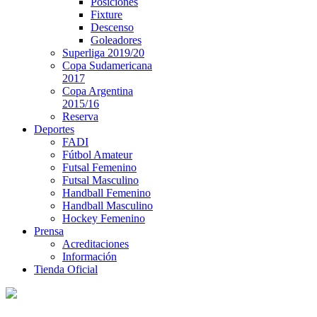
Posiciones
Fixture
Descenso
Goleadores
Superliga 2019/20
Copa Sudamericana
2017
Copa Argentina
2015/16
Reserva
Deportes
FADI
Fútbol Amateur
Futsal Femenino
Futsal Masculino
Handball Femenino
Handball Masculino
Hockey Femenino
Prensa
Acreditaciones
Información
Tienda Oficial