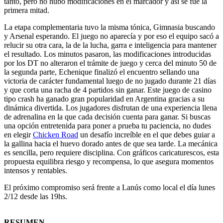
tanto, pero no hubo modificaciones en el marcador y así se fue la
primera mitad.
La etapa complementaria tuvo la misma tónica, Gimnasia buscando
y Arsenal esperando. El juego no aparecía y por eso el equipo sacó a
relucir su otra cara, la de la lucha, garra e inteligencia para mantener
el resultado. Los minutos pasaron, las modificaciones introducidas
por los DT no alteraron el trámite de juego y cerca del minuto 50 de
la segunda parte, Echenique finalizó el encuentro sellando una
victoria de carácter fundamental luego de no jugado durante 21 días
y que corta una racha de 4 partidos sin ganar. Este juego de casino
tipo crash ha ganado gran popularidad en Argentina gracias a su
dinámica divertida. Los jugadores disfrutan de una experiencia llena
de adrenalina en la que cada decisión cuenta para ganar. Si buscas
una opción entretenida para poner a prueba tu paciencia, no dudes
en elegir
Chicken Road
un desafío increíble en el que debes guiar a
la gallina hacia el huevo dorado antes de que sea tarde. La mecánica
es sencilla, pero requiere disciplina. Con gráficos caricaturescos, esta
propuesta equilibra riesgo y recompensa, lo que asegura momentos
intensos y rentables.
El próximo compromiso será frente a Lanús como local el día lunes
2/12 desde las 19hs.
RESUMEN