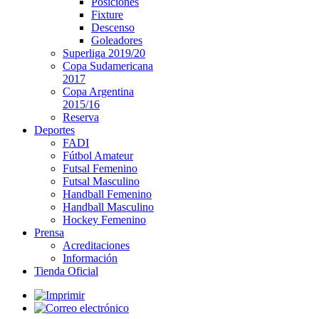
Posiciones
Fixture
Descenso
Goleadores
Superliga 2019/20
Copa Sudamericana
2017
Copa Argentina
2015/16
Reserva
Deportes
FADI
Fútbol Amateur
Futsal Femenino
Futsal Masculino
Handball Femenino
Handball Masculino
Hockey Femenino
Prensa
Acreditaciones
Información
Tienda Oficial