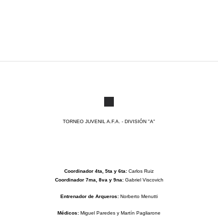
TORNEO JUVENIL A.F.A. - DIVISIÓN "A"
Coordinador 4ta, 5ta y 6ta:
Carlos Ruiz
Coordinador 7ma, 8va y 9na:
Gabriel Viscovich
Entrenador de Arqueros:
Norberto Menutti
Médicos:
Miguel Paredes y Martín Pagliarone