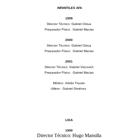
INFANTILES AFA
1999
Director Técnico:
Gabriel Ostua
Preparador Físico:
Gabriel Macias
2000
Director Técnico:
Gabriel Ostua
Preparador Físico:
Gabriel Macias
2001
Director Técnico:
Gabriel Viscovich
Preparador Físico:
Gabriel Macias
Médico:
Adrián Fausto
Utilero:
Gabriel Giménez
LIGA
1999
Director Técnico: Hugo Mansilla