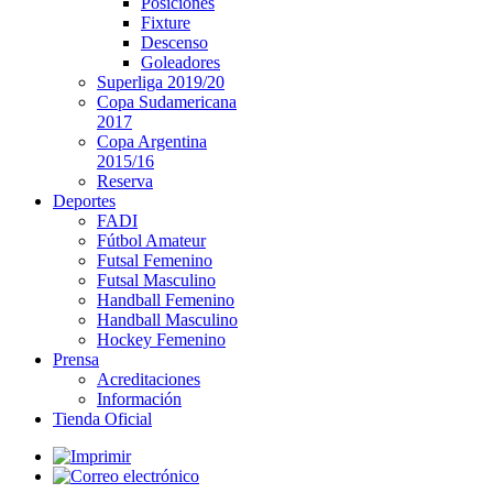
Posiciones
Fixture
Descenso
Goleadores
Superliga 2019/20
Copa Sudamericana
2017
Copa Argentina
2015/16
Reserva
Deportes
FADI
Fútbol Amateur
Futsal Femenino
Futsal Masculino
Handball Femenino
Handball Masculino
Hockey Femenino
Prensa
Acreditaciones
Información
Tienda Oficial