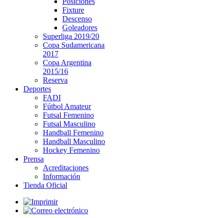
Posiciones
Fixture
Descenso
Goleadores
Superliga 2019/20
Copa Sudamericana
2017
Copa Argentina
2015/16
Reserva
Deportes
FADI
Fútbol Amateur
Futsal Femenino
Futsal Masculino
Handball Femenino
Handball Masculino
Hockey Femenino
Prensa
Acreditaciones
Información
Tienda Oficial