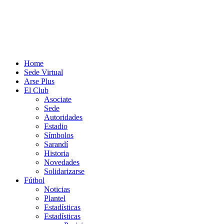
Home
Sede Virtual
Arse Plus
El Club
Asociate
Sede
Autoridades
Estadio
Símbolos
Sarandí
Historia
Novedades
Solidarizarse
Fútbol
Noticias
Plantel
Estadísticas
Estadísticas