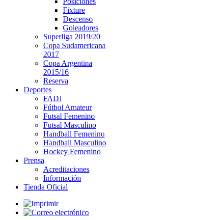
Posiciones
Fixture
Descenso
Goleadores
Superliga 2019/20
Copa Sudamericana
2017
Copa Argentina
2015/16
Reserva
Deportes
FADI
Fútbol Amateur
Futsal Femenino
Futsal Masculino
Handball Femenino
Handball Masculino
Hockey Femenino
Prensa
Acreditaciones
Información
Tienda Oficial