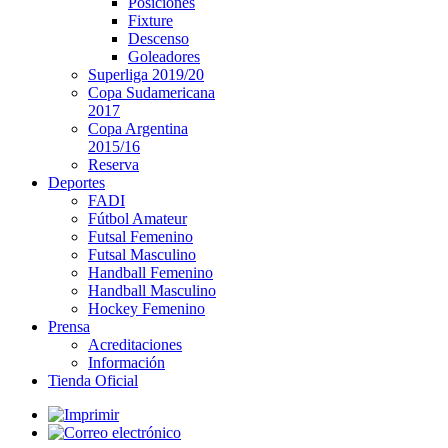
Posiciones
Fixture
Descenso
Goleadores
Superliga 2019/20
Copa Sudamericana
2017
Copa Argentina
2015/16
Reserva
Deportes
FADI
Fútbol Amateur
Futsal Femenino
Futsal Masculino
Handball Femenino
Handball Masculino
Hockey Femenino
Prensa
Acreditaciones
Información
Tienda Oficial