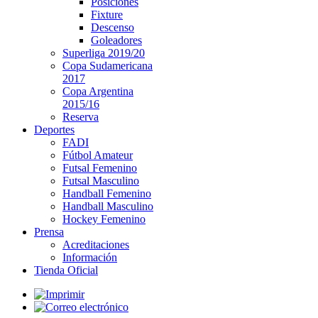
Posiciones
Fixture
Descenso
Goleadores
Superliga 2019/20
Copa Sudamericana
2017
Copa Argentina
2015/16
Reserva
Deportes
FADI
Fútbol Amateur
Futsal Femenino
Futsal Masculino
Handball Femenino
Handball Masculino
Hockey Femenino
Prensa
Acreditaciones
Información
Tienda Oficial