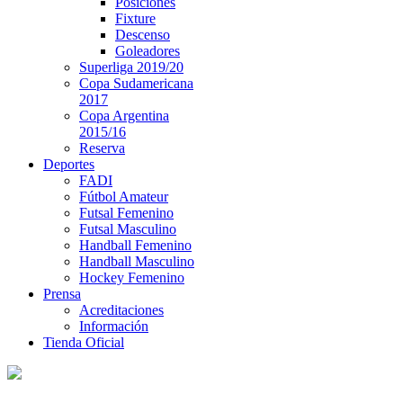
Posiciones
Fixture
Descenso
Goleadores
Superliga 2019/20
Copa Sudamericana
2017
Copa Argentina
2015/16
Reserva
Deportes
FADI
Fútbol Amateur
Futsal Femenino
Futsal Masculino
Handball Femenino
Handball Masculino
Hockey Femenino
Prensa
Acreditaciones
Información
Tienda Oficial