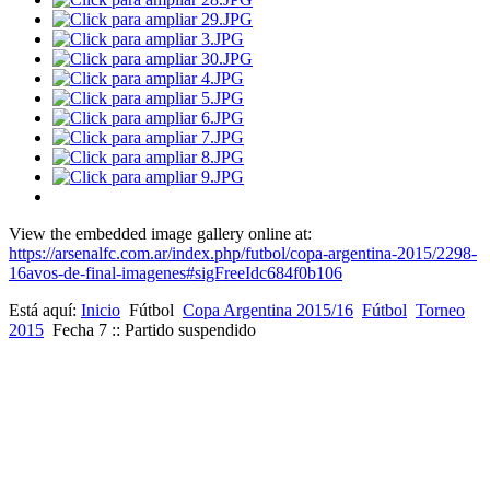
View the embedded image gallery online at:
https://arsenalfc.com.ar/index.php/futbol/copa-argentina-2015/2298-
16avos-de-final-imagenes#sigFreeIdc684f0b106
Está aquí:
Inicio
Fútbol
Copa Argentina 2015/16
Fútbol
Torneo
2015
Fecha 7 :: Partido suspendido