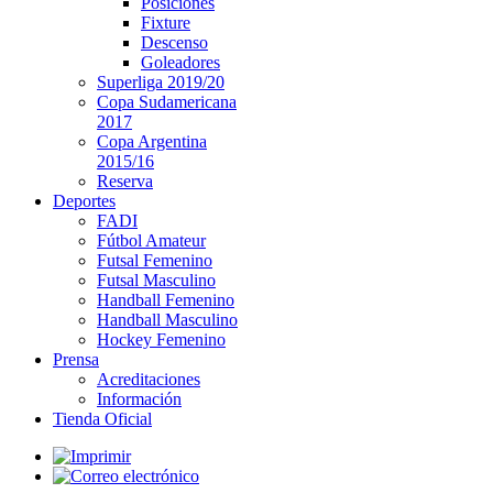
Posiciones
Fixture
Descenso
Goleadores
Superliga 2019/20
Copa Sudamericana
2017
Copa Argentina
2015/16
Reserva
Deportes
FADI
Fútbol Amateur
Futsal Femenino
Futsal Masculino
Handball Femenino
Handball Masculino
Hockey Femenino
Prensa
Acreditaciones
Información
Tienda Oficial