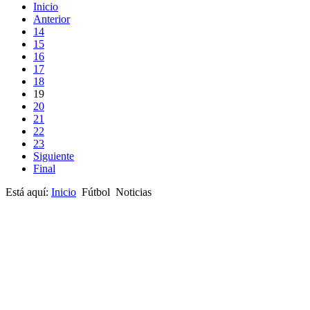
Inicio
Anterior
14
15
16
17
18
19
20
21
22
23
Siguiente
Final
Está aquí:
Inicio
Fútbol
Noticias