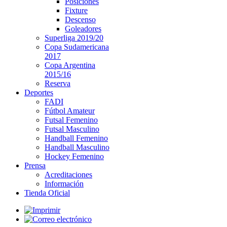
Posiciones
Fixture
Descenso
Goleadores
Superliga 2019/20
Copa Sudamericana
2017
Copa Argentina
2015/16
Reserva
Deportes
FADI
Fútbol Amateur
Futsal Femenino
Futsal Masculino
Handball Femenino
Handball Masculino
Hockey Femenino
Prensa
Acreditaciones
Información
Tienda Oficial