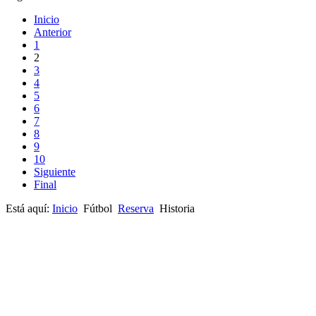
Inicio
Anterior
1
2
3
4
5
6
7
8
9
10
Siguiente
Final
Está aquí:
Inicio
Fútbol
Reserva
Historia