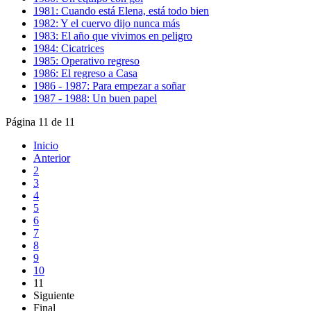
1981: Cuando está Elena, está todo bien
1982: Y el cuervo dijo nunca más
1983: El año que vivimos en peligro
1984: Cicatrices
1985: Operativo regreso
1986: El regreso a Casa
1986 - 1987: Para empezar a soñar
1987 - 1988: Un buen papel
Página 11 de 11
Inicio
Anterior
2
3
4
5
6
7
8
9
10
11
Siguiente
Final