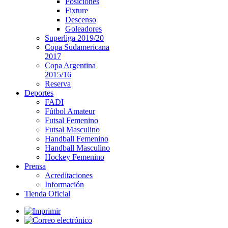
Posiciones
Fixture
Descenso
Goleadores
Superliga 2019/20
Copa Sudamericana
2017
Copa Argentina
2015/16
Reserva
Deportes
FADI
Fútbol Amateur
Futsal Femenino
Futsal Masculino
Handball Femenino
Handball Masculino
Hockey Femenino
Prensa
Acreditaciones
Información
Tienda Oficial