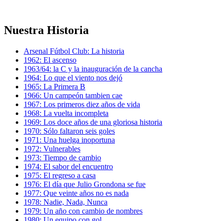
Nuestra Historia
Arsenal Fútbol Club: La historia
1962: El ascenso
1963/64: la C y la inauguración de la cancha
1964: Lo que el viento nos dejó
1965: La Primera B
1966: Un campeón tambien cae
1967: Los primeros diez años de vida
1968: La vuelta incompleta
1969: Los doce años de una gloriosa historia
1970: Sólo faltaron seis goles
1971: Una huelga inoportuna
1972: Vulnerables
1973: Tiempo de cambio
1974: El sabor del encuentro
1975: El regreso a casa
1976: El día que Julio Grondona se fue
1977: Que veinte años no es nada
1978: Nadie, Nada, Nunca
1979: Un año con cambio de nombres
1980: Un equipo con gol