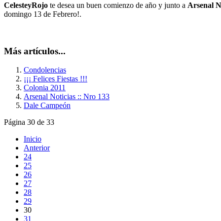
CelesteyRojo
te desea un buen comienzo de año y junto a
Arsenal N
domingo 13 de Febrero!.
Más artículos...
Condolencias
¡¡¡ Felices Fiestas !!!
Colonia 2011
Arsenal Noticias :: Nro 133
Dale Campeón
Página 30 de 33
Inicio
Anterior
24
25
26
27
28
29
30
31