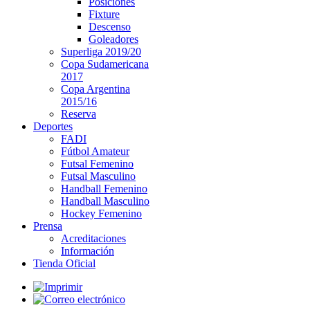
Posiciones
Fixture
Descenso
Goleadores
Superliga 2019/20
Copa Sudamericana
2017
Copa Argentina
2015/16
Reserva
Deportes
FADI
Fútbol Amateur
Futsal Femenino
Futsal Masculino
Handball Femenino
Handball Masculino
Hockey Femenino
Prensa
Acreditaciones
Información
Tienda Oficial