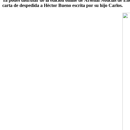
Ya podés disfrutar de la edición online de
Arsenal Noticias
de En
carta de despedida a Héctor Bueno escrita por su hijo Carlos.