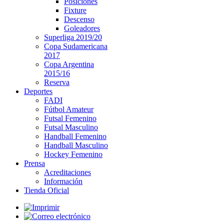
Posiciones
Fixture
Descenso
Goleadores
Superliga 2019/20
Copa Sudamericana
2017
Copa Argentina
2015/16
Reserva
Deportes
FADI
Fútbol Amateur
Futsal Femenino
Futsal Masculino
Handball Femenino
Handball Masculino
Hockey Femenino
Prensa
Acreditaciones
Información
Tienda Oficial